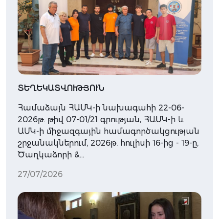
ՏԵՂԵԿԱՏՎՈՒԹՅՈՒՆ
Համաձայն ՀԱՄԿ-ի նախագահի 22-06-
2026թ. թիվ 07-01/21 գրության, ՀԱՄԿ-ի և
ԱՄԿ-ի միջազգային համագործակցության
շրջանակներում, 2026թ. հուլիսի 16-ից - 19-ը,
Ծաղկաձորի &…
27/07/2026