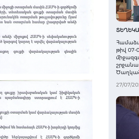
ՏԵՂԵԿԱ
Համաձա
թիվ 07-0
միջազգ
շրջանակն
Ծաղկաձ
27/07/20