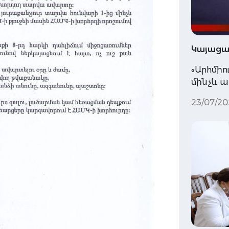
Կայացավ
«Արհմիո
մինչև 
23/07/20