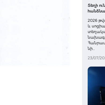
Տեղի ո
հանձնա
2026 թվ
և սոցի
տեղակալ
նախագա
Հանրապ
նի…
23/07/20