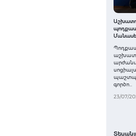
Աշխատո
պոդքաստ
Մանասե
Պոդքաս
աշխատա
արժան
սոցիալ
պաշտպա
գործո…
23/07/20
Տեսանյ