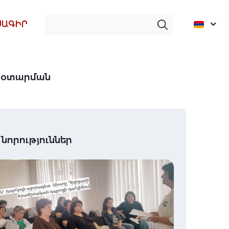
ՍԱԳԻՐ
և օտարման
 նորություններ