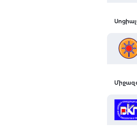
Սոցիալ
Միջազգ