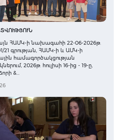
ՏՎՈՒԹՅՈՒՆ
յն ՀԱՄԿ-ի նախագահի 22-06-2026թ.
1/21 գրության, ՀԱՄԿ-ի և ԱՄԿ-ի
ային համագործակցության
երում, 2026թ. հուլիսի 16-ից - 19-ը,
որի &…
26