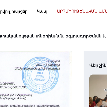
րվող հարցեր
Կապ
ԱՐՀՄԻՈՒԹԵՆԱԿԱՆ ԱՄ
եփականության տնօրինման, օգտագործման 
Վերջին