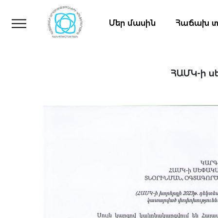
Մեր մասին
Հաճախ տ
ՀԱՄԿ-ի ս