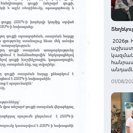
Տեղեկու
2026թ. 
աշխատ
կազմակե
հանրապ
անդամնե
01/08/20