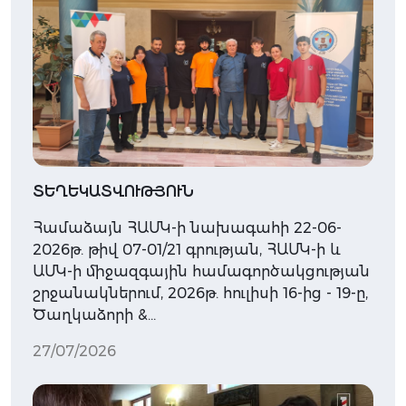
ՏԵՂԵԿԱՏՎՈՒԹՅՈՒՆ
Համաձայն ՀԱՄԿ-ի նախագահի 22-06-
2026թ. թիվ 07-01/21 գրության, ՀԱՄԿ-ի և
ԱՄԿ-ի միջազգային համագործակցության
շրջանակներում, 2026թ. հուլիսի 16-ից - 19-ը,
Ծաղկաձորի &…
27/07/2026