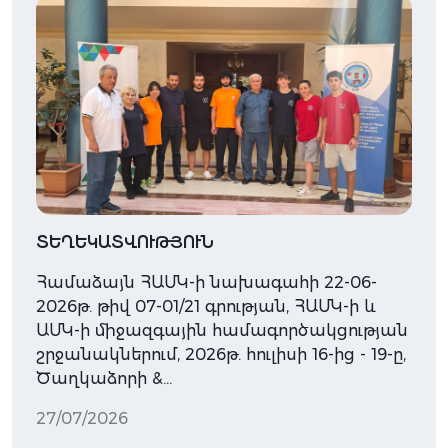
ՏԵՂԵԿԱՏՎՈՒԹՅՈՒՆ
Համաձայն ՀԱՄԿ-ի նախագահի 22-06-
2026թ. թիվ 07-01/21 գրության, ՀԱՄԿ-ի և
ԱՄԿ-ի միջազգային համագործակցության
շրջանակներում, 2026թ. հուլիսի 16-ից - 19-ը,
Ծաղկաձորի &…
27/07/2026