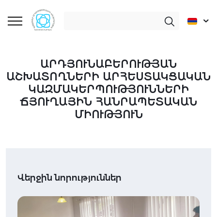
ԱՐԴՅՈՒՆԱԲԵՐՈՒԹՅԱՆ
ԱՇԽԱՏՈՂՆԵՐԻ ԱՐՀԵՍՏԱԿՑԱԿԱՆ
ԿԱԶՄԱԿԵՐՊՈՒԹՅՈՒՆՆԵՐԻ
ՃՅՈՒՂԱՅԻՆ ՀԱՆՐԱՊԵՏԱԿԱՆ
ՄԻՈՒԹՅՈՒՆ
Վերջին նորություններ