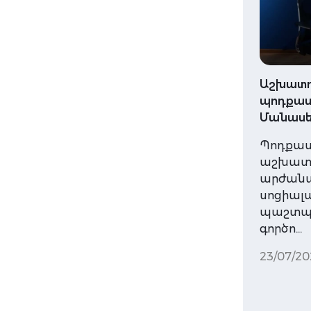
Աշխատո
պոդքաստ
Մանասե
Պոդքաս
աշխատա
արժան
սոցիալ
պաշտպա
գործո…
23/07/20