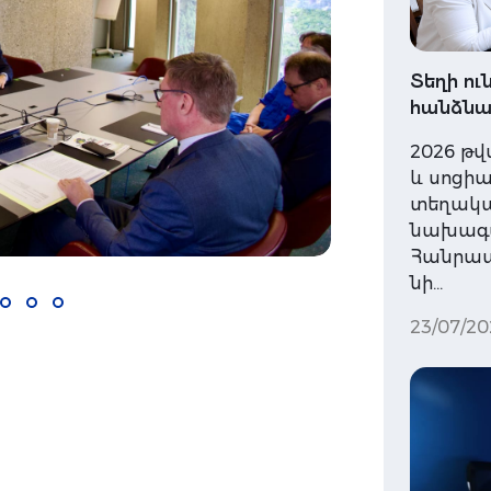
Տեղի ո
հանձնա
2026 թվ
և սոցի
տեղակալ
նախագա
Հանրապ
նի…
23/07/20