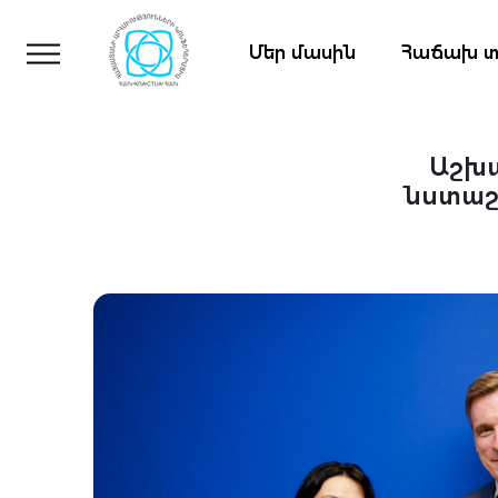
Մեր մասին
Հաճախ տ
Աշխա
նստաշ