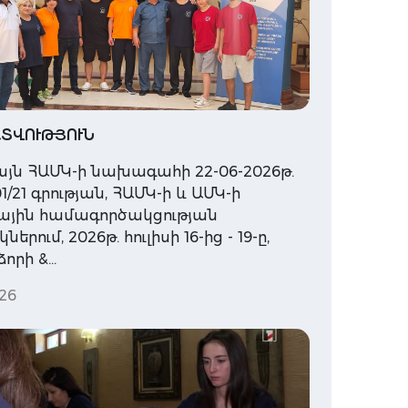
ՏՎՈՒԹՅՈՒՆ
յն ՀԱՄԿ-ի նախագահի 22-06-2026թ.
1/21 գրության, ՀԱՄԿ-ի և ԱՄԿ-ի
ային համագործակցության
երում, 2026թ. հուլիսի 16-ից - 19-ը,
որի &…
26