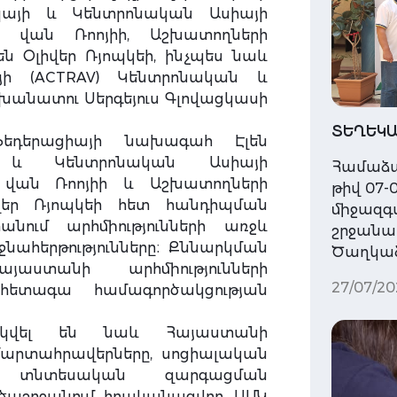
պայի և Կենտրոնական Ասիայի
 վան Ռոոյիի, Աշխատողների
րեն Օլիվեր Ռյոպկեի, ինչպես նաև
րոյի (ACTRAV) Կենտրոնական և
խանատու Սերգեյուս Գլովացկասի
ՏԵՂԵԿԱ
նֆեդերացիայի նախագահ Էլեն
 և Կենտրոնական Ասիայի
Համաձա
 վան Ռոոյիի և Աշխատողների
թիվ 07-0
լիվեր Ռյոպկեի հետ հանդիպման
միջազգ
նում արհմիությունների առջև
շրջանակն
ահերթությունները։ Քննարկման
Ծաղկաձ
աստանի արհմիությունների
27/07/20
հետագա համագործակցության
արկվել են նաև Հայաստանի
արտահրավերները, սոցիալական
ւնը տնտեսական զարգացման
ածաշրջանում իրականացվող ԱՄԿ