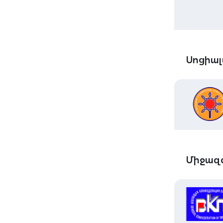
Սոցիալ
Միջազգ