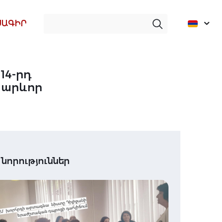
ՍԱԳԻՐ
14-րդ
կարևոր
 նորություններ