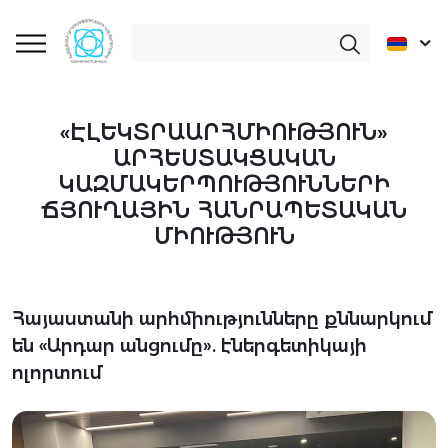
«ԷԼԵԿՏՐԱԱՐՀՄԻՈՒԹՅՈՒՆ»
ԱՐՀԵՍՏԱԿՑԱԿԱՆ
ԿԱԶՄԱԿԵՐՊՈՒԹՅՈՒՆՆԵՐԻ
ՃՅՈՒՂԱՅԻՆ ՀԱՆՐԱՊԵՏԱԿԱՆ
ՄԻՈՒԹՅՈՒՆ
Հայաստանի արհմիությունները քննարկում
են «Արդար անցումը». էներգետիկայի
ոլորտում