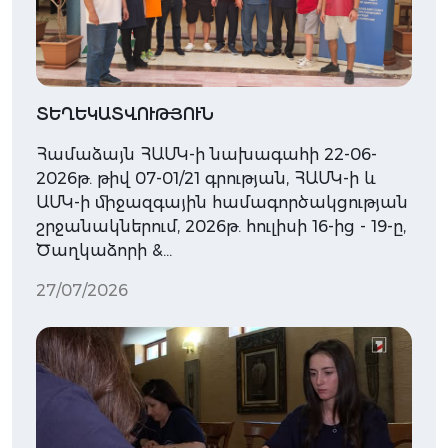
ՏԵՂԵԿԱՏՎՈՒԹՅՈՒՆ
Համաձայն ՀԱՄԿ-ի նախագահի 22-06-
2026թ. թիվ 07-01/21 գրության, ՀԱՄԿ-ի և
ԱՄԿ-ի միջազգային համագործակցության
շրջանակներում, 2026թ. հուլիսի 16-ից - 19-ը,
Ծաղկաձորի &…
27/07/2026