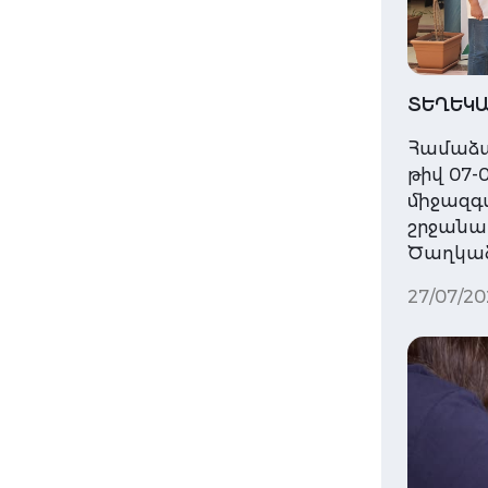
ՏԵՂԵԿԱ
Համաձա
թիվ 07-0
միջազգ
շրջանակն
Ծաղկաձ
27/07/20