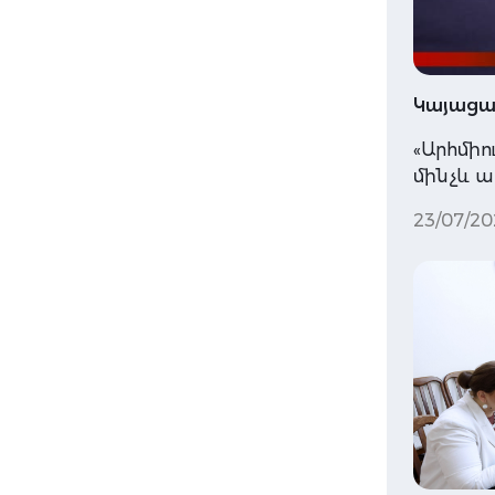
Կայացավ
«Արհմիո
մինչև 
23/07/20