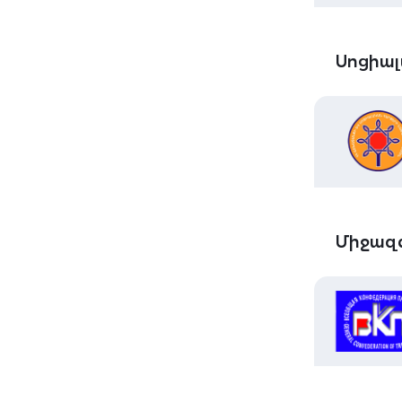
Սոցիալ
Միջազգ