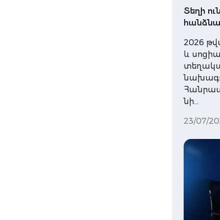
Տեղի ո
հանձնա
2026 թվ
և սոցի
տեղակալ
նախագա
Հանրապ
նի…
23/07/20