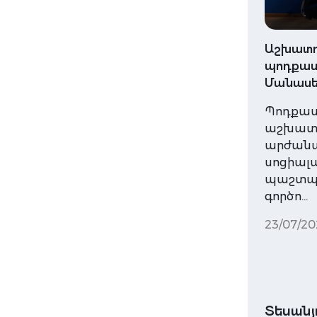
Աշխատո
պոդքաստ
Մանասե
Պոդքաս
աշխատա
արժան
սոցիալ
պաշտպա
գործո…
23/07/20
Տեսանյ