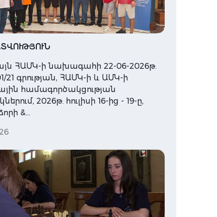
ՏՎՈՒԹՅՈՒՆ
յն ՀԱՄԿ-ի նախագահի 22-06-2026թ.
1/21 գրության, ՀԱՄԿ-ի և ԱՄԿ-ի
ային համագործակցության
երում, 2026թ. հուլիսի 16-ից - 19-ը,
որի &…
26