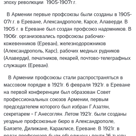
эпоху революции 1905-1907г.г.
В Армении первые профсоюзы были созданы в 1905-
07г.г. в Ереване, Александрополе, Карсе, Алаверди. В
1905 г. в Ереване был создан профсоюз надомников. В
1906г. организовались профсоюзы рабочих-
кожевенников (Ереван), железнодорожников
(Александрополь, Карс), рабочих медных рудников
(Алаверди), печатников, пекарей, почтово-телеграфных
служащих (Ереван).
В Армении профсоюзы стали распространяться в
массовом порядке в 1921г. 6 февраля 1921г. в Ереване
на первой конференции был образован Совет
профессиональных союзов Армении, первым
председателем которого был избран Г.Азатян,
секретарем – Г.Анесоглян. Летом 1921г. были созданы
уездные профсоюзные бюро в Александрополе,
Баязете, Дилижане, Караклисе, Ереване. В 1921г. в
рядах профсоюзов были объединены почти 16 тысяч