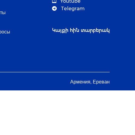
Youtube
и
Telegram
нты
Կայքի հին տարբերակ
росы
Армения, Ереван