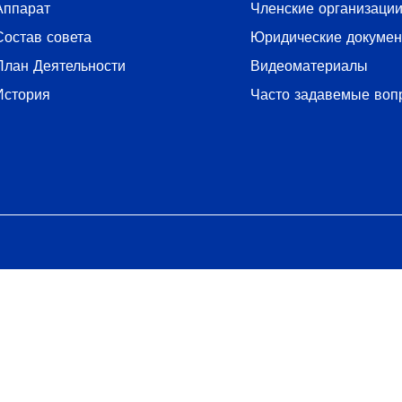
Аппарат
Членские организаци
Состав совета
Юридические докуме
План Деятельности
Видеоматериалы
История
Часто задавемые воп