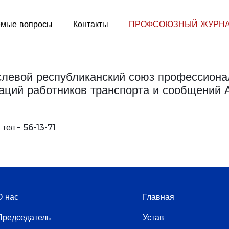
емые вопросы
Контакты
ПРОФСОЮЗНЫЙ ЖУРН
левой республиканский союз профессион
аций работников транспорта и сообщений
ел – 56-13-71
О нас
Главная
Председатель
Устав