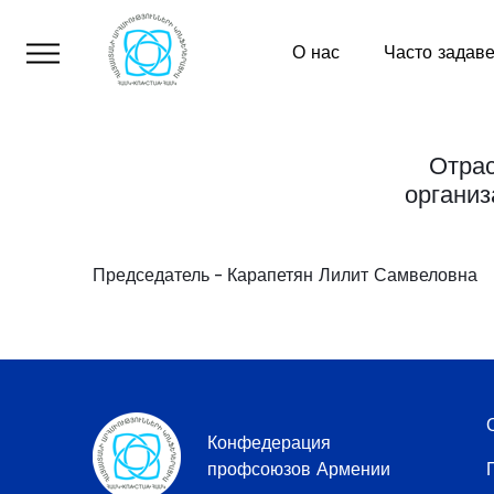
О нас
Часто задав
Отрас
организ
Председатель – Карапетян Лилит Самвеловна т
Конфедерация
профсоюзов Армении