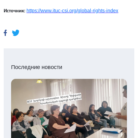
https
://
www
.
ituc
-
csi
.
org
/
global
-
rights
-
index
Источник:
Последние новости